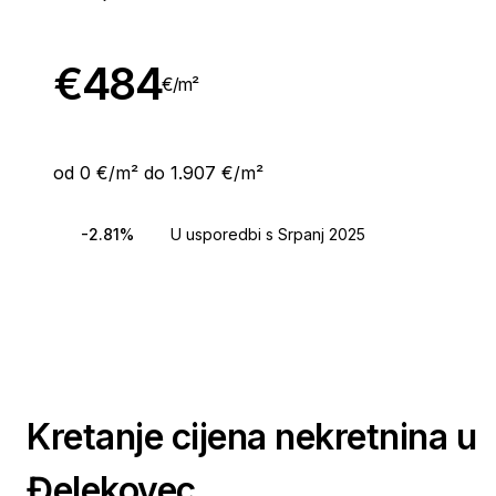
€
484
€/
m²
od 0 €/m² do 1.907 €/m²
-2.81%
U usporedbi s Srpanj 2025
Kretanje cijena nekretnina u
Đelekovec