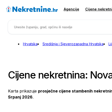
Agencije
Cijene nekretn
Hrvatska
Središnja i Sjeverozapadna Hrvatska
Li
Cijene nekretnina: Nova
Karta prikazuje
prosječne cijene stambenih nekretni
Srpanj 2026
.