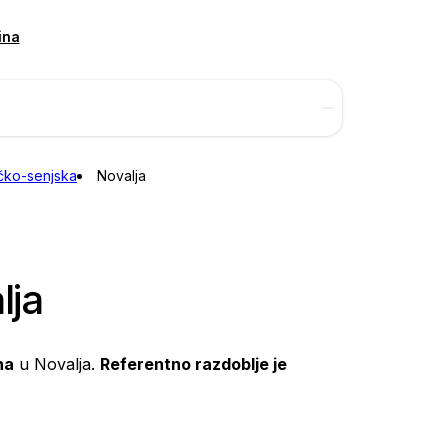
ina
čko-senjska
Novalja
lja
na
u Novalja.
Referentno razdoblje je