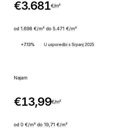
€
3.681
€/
m²
od 1.698 €/m² do 5.471 €/m²
+7.13%
U usporedbi s Srpanj 2025
Najam
€
13,99
€/
m²
od 0 €/m² do 19,71 €/m²