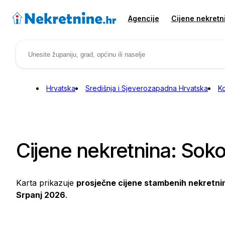
Agencije
Cijene nekretn
Hrvatska
Središnja i Sjeverozapadna Hrvatska
K
Cijene nekretnina: Sok
Karta prikazuje
prosječne cijene stambenih nekretni
Srpanj 2026
.