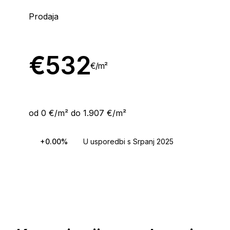
Prodaja
€
532
€/
m²
od 0 €/m² do 1.907 €/m²
+0.00%
U usporedbi s Srpanj 2025