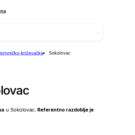
ina
oprivničko-križevačka
Sokolovac
olovac
na
u Sokolovac.
Referentno razdoblje je