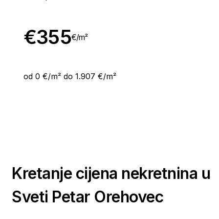
€
355
€/
m²
od 0 €/m² do 1.907 €/m²
Kretanje cijena nekretnina u
Sveti Petar Orehovec