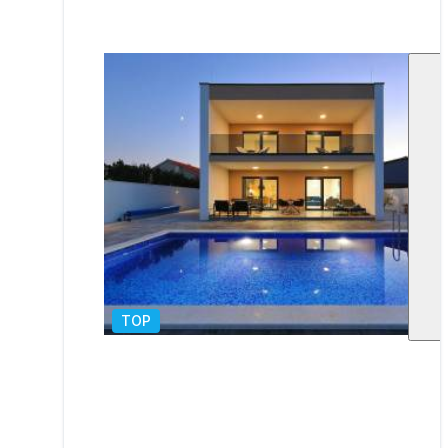
TOP
1
/