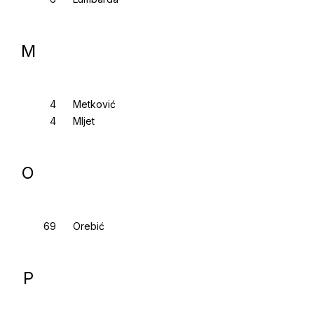
M
Metković
Mljet
O
Orebić
P