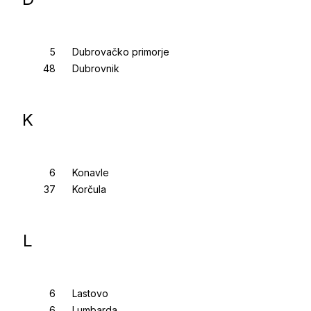
Dubrovačko primorje
Dubrovnik
K
Konavle
Korčula
L
Lastovo
Lumbarda