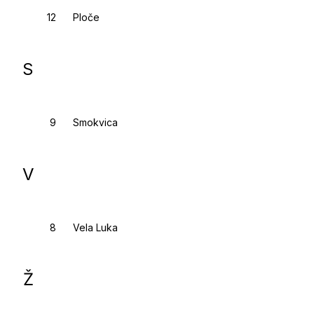
Ploče
S
Smokvica
V
Vela Luka
Ž