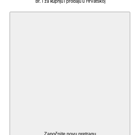
Br. 1 za kupnju i prodaju u Hrvatskoj
Započnite novu pretragu