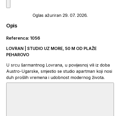
Oglas ažuriran 29. 07. 2026.
Opis
Referenca
:
1056
LOVRAN | STUDIO UZ MORE, 50 M OD PLAŽE
PEHAROVO
U srcu šarmantnog Lovrana, u povijesnoj vili iz doba
Austro-Ugarske, smjestio se studio apartman koji nosi
duh prošlih vremena i udobnost modernog života.
Nalazi se u prvom redu do mora, svega nekoliko
koraka od kristalno čiste plaže Peharovo – jedne od
najljepših na čitavoj obali.
S balkona se pruža čaroban pogled na more, dok
unutrašnjost odiše toplinom i funkcionalnošću – svaki