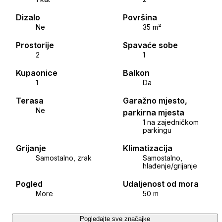
ID CODE: 1056
Dizalo
Površina
Elvir Tabaković
Ne
35 m²
CEO
Prostorije
Spavaće sobe
Mob: +385 92 3302 765
2
1
Tel: +385 91 2218 000
E-mail: elvir.tabakovic@superior-realestate.eu
Kupaonice
Balkon
1
Da
www.superior-realestate.eu
Terasa
Garažno mjesto,
Dijana Kršul
Ne
parkirna mjesta
Voditelj prodaje
1 na zajedničkom
parkingu
Mob: +385 91 2218 000
Tel: +385 91 2218 000
Grijanje
Klimatizacija
E-mail: dijana.krsul@superior-realestate.eu
Samostalno, zrak
Samostalno,
hlađenje/grijanje
www.superior-realestate.eu
Pogled
Udaljenost od mora
More
50 m
Pogledajte sve značajke