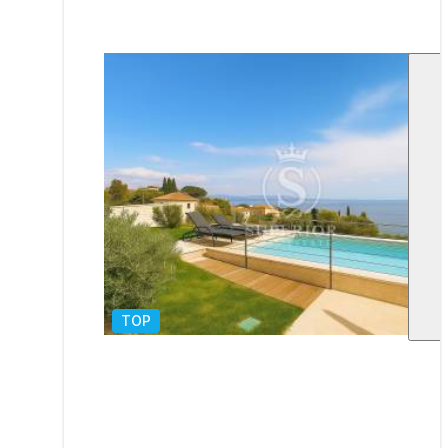
TOP
1
/