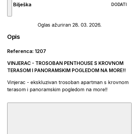
Bilješka
DODATI
Oglas ažuriran 28. 03. 2026.
Opis
Referenca
:
1207
VINJERAC - TROSOBAN PENTHOUSE S KROVNOM
TERASOM I PANORAMSKIM POGLEDOM NA MORE!!
Vinjerac - ekskluzivan trosoban apartman s krovnom
terasom i panoramskim pogledom na more!!
U idiličnom dalmatinskom mjestu Vinjerec, svega 150 m
od mora, smješten je ovaj moderan i izuzetno prostran
apartman u novogradnji, koji se ističe vrhunskim
rasporedom, kvalitetnom izvedbom i impresivnom
krovnom terasom.