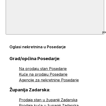
po
Oglasi nekretnina u Posedarje
Grad/općina Posedarje
:
Na prodaju stan Posedarje
Kuće na prodaju Posedarje
Agencije za nekretnine Posedarje
Županija Zadarska
:
Prodaja stan u županiji Zadarska
Prodaja kuća u županiji Zadarska