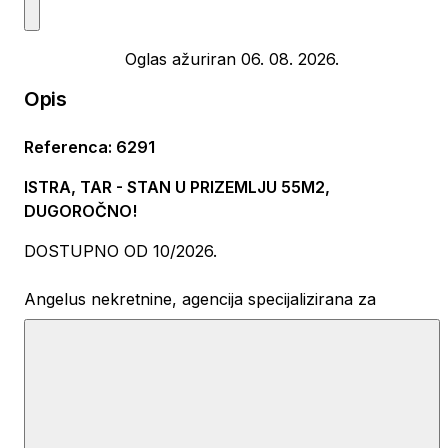
Oglas ažuriran 06. 08. 2026.
Opis
Referenca
:
6291
ISTRA, TAR - STAN U PRIZEMLJU 55M2,
DUGOROČNO!
DOSTUPNO OD 10/2026.
Angelus nekretnine, agencija specijalizirana za
dugoročne najmove nekretnina u Istri nudi Vam u
dugoročni najam ovaj stan od 55m2 sa dvije sobe.
LOKACIJA:
TarVabriga smještena je na zapadnoj obali Istre,