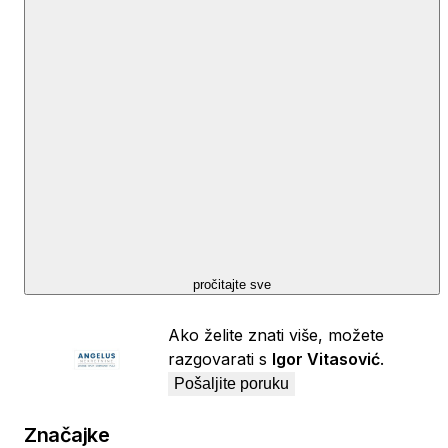
između Poreča i Novigrada, s izvrsnom prometnom
povezanošću putem Istarski ipsilon.
Udaljenost do mora iznosi svega oko 1,5 km, dok je do
centra Poreča približno 10 km. Pula s međunarodnom
zračnom lukom udaljena je oko 60 km, što ovu
lokaciju čini lako dostupnom, ali i dovoljno mirnom za
kvalitetan život tijekom cijele godine.
OPIS:
U mirnom dijelu Istre, nedaleko od Tara, smjestio se
stan za dugoročni najam. Površine 55 četvornih
pročitajte sve
metara, čineći ga savršenim izborom za svakodnevni
život ili boravak tijekom cijele godine.
Ako želite znati više, možete
razgovarati s
Igor Vitasović
.
Stan se nalazi na lokaciji, svega oko 1,5 kilometara od
Pošaljite poruku
mora te približno 10 kilometara od Poreča, čime
osigurava dostupnost urbanih sadržaja. U mirnom
Značajke