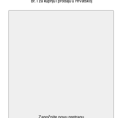
Br. 1 za kupnju i prodaju u Hrvatskoj
Započnite novu pretragu