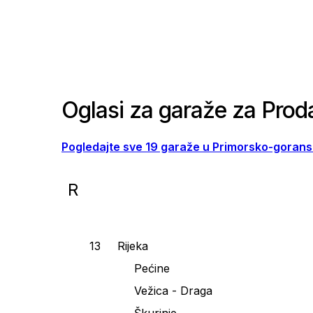
Oglasi za garaže za Prod
Pogledajte sve 19 garaže u Primorsko-gorans
R
Rijeka
Pećine
Vežica - Draga
Škurinje