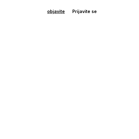
objavite
Prijavite se
Garaže - Parkirna mjesta