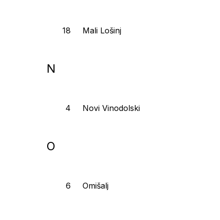
Mali Lošinj
N
Novi Vinodolski
O
Omišalj