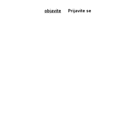
objavite
Prijavite se
Kuća u nizu