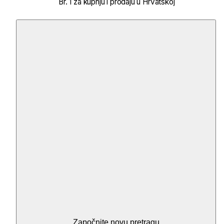
Br. 1 za kupnju i prodaju u Hrvatskoj
Započnite novu pretragu