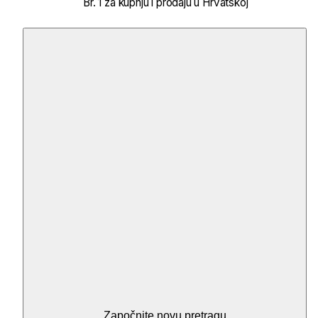
Br. 1 za kupnju i prodaju u Hrvatskoj
Započnite novu pretragu