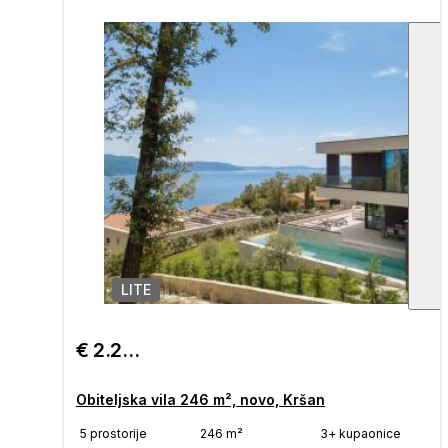
LITE
1
/
€ 2.200.000
Obiteljska vila 246 m², novo, Kršan