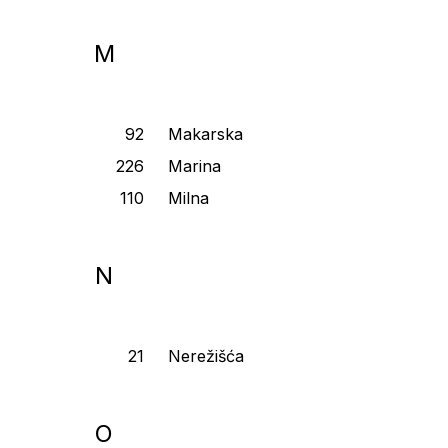
M
Makarska
Marina
Milna
N
Nerežišća
O