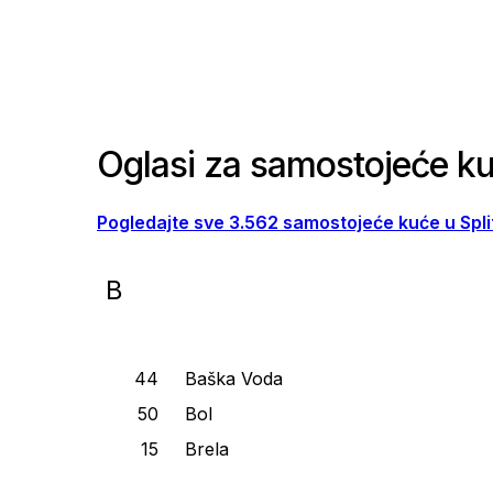
Oglasi za samostojeće ku
Pogledajte sve 3.562 samostojeće kuće u Spli
B
Baška Voda
Bol
Brela