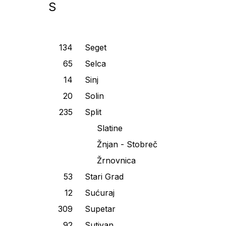
S
Seget
Selca
Sinj
Solin
Split
Slatine
Žnjan - Stobreč
Žrnovnica
Stari Grad
Sućuraj
Supetar
Sutivan