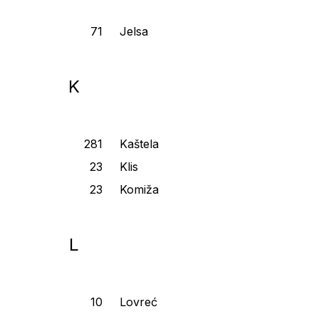
Jelsa
K
Kaštela
Klis
Komiža
L
Lovreć