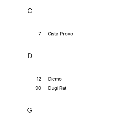
C
Cista Provo
D
Dicmo
Dugi Rat
G