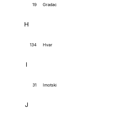
Gradac
H
Hvar
I
Imotski
J