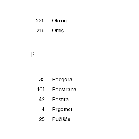
Okrug
Omiš
P
Podgora
Podstrana
Postira
Prgomet
Pučišća