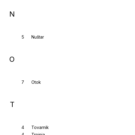
N
Nuštar
O
Otok
T
Tovarnik
Trpinja