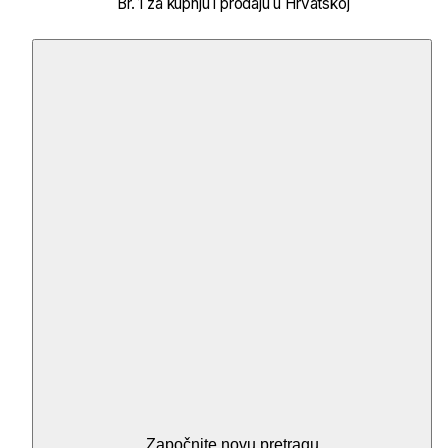
Br. 1 za kupnju i prodaju u Hrvatskoj
Započnite novu pretragu