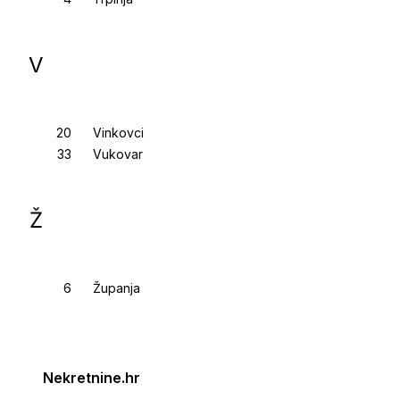
V
Vinkovci
Vukovar
Ž
Županja
Nekretnine.hr