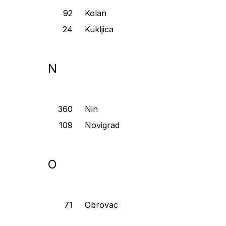
Kolan
Kukljica
N
Nin
Novigrad
O
Obrovac