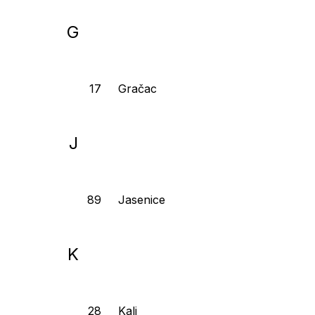
G
Gračac
J
Jasenice
K
Kali