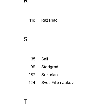
R
Ražanac
S
Sali
Starigrad
Sukošan
Sveti Filip i Jakov
T