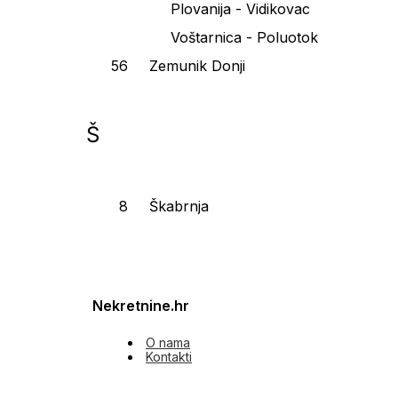
Plovanija - Vidikovac
Voštarnica - Poluotok
Zemunik Donji
Š
Škabrnja
Nekretnine.hr
O nama
Kontakti