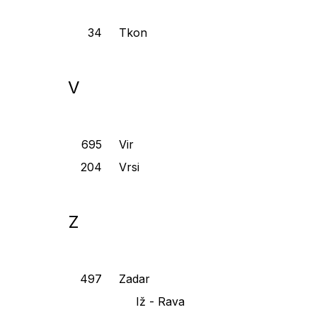
Tkon
V
Vir
Vrsi
Z
Zadar
Iž - Rava