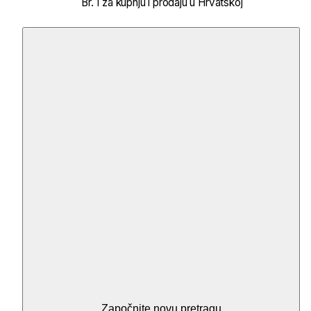
Br. 1 za kupnju i prodaju u Hrvatskoj
Započnite novu pretragu