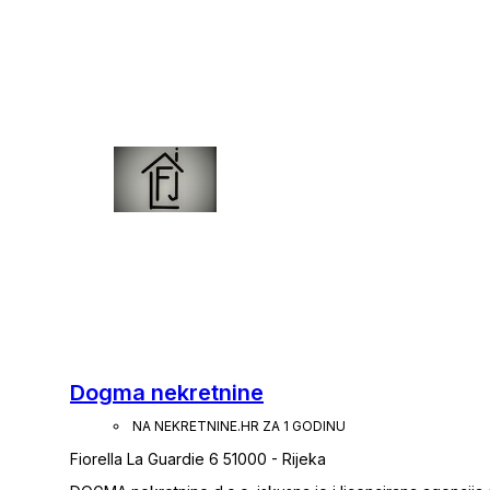
nekretnine, okoliša, čišćenje, košnja, domarski radovi itd.
Dogma nekretnine
NA NEKRETNINE.HR ZA 1 GODINU
Fiorella La Guardie 6 51000 - Rijeka