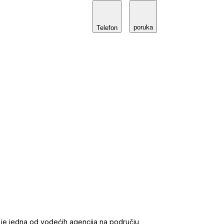
poruka
Telefon
 je jedna od vodećih agencija na području