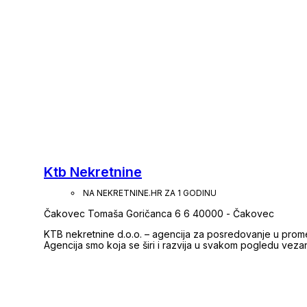
Ktb Nekretnine
NA NEKRETNINE.HR ZA 1 GODINU
Čakovec Tomaša Goričanca 6 6 40000 - Čakovec
KTB nekretnine d.o.o. – agencija za posredovanje u prom
Agencija smo koja se širi i razvija u svakom pogledu veza
svojih početaka 2004. godine. Posjedujemo licencu agenta u posredovanju nekretninama koji je upisan u
Imenik agenata. Agencija je upisana u Registar posredni
upisani u Popis agencija potpisnica Pravila poslovanja p
stručnost i profesionalnost. Velik broj zadovoljnih klijenat
obavljanju svih poslova. U našoj ponudi možete pronaći velik broj kuća, stanova, poslovnih prostora,