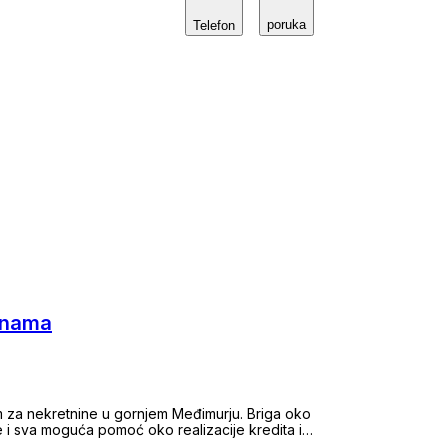
o koristiti najnovije tehnologije i tržišne
poruka
će rješenje. Bilo da ste u potrazi za savršenim
Telefon
etninu, s nama možete biti sigurni da ćete dobiti
orak procesa. Naša posvećenost detaljima i briga
rnost i bezbrižnost. Vaše povjerenje nam je na
ašom agencijom bude bez stresa i potpuno
retninu - nalazite svoj dom.
ninama
 za nekretnine u gornjem Međimurju. Briga oko
 i sva moguća pomoć oko realizacije kredita ili