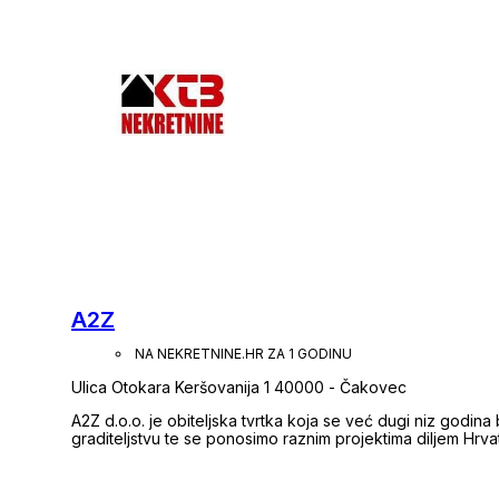
vikend-kuća, te zemljišta sa područja cijele Međimurske žu
Ukoliko na našoj ponudi ne pronađete nekretninu koja za
Vas. Pozivamo Vas da nam se obratite s punim povjerenjem. Pružit ćemo Vam svaku pomoć, savjete i
usluge u pogledu pravnih pitanja, financiranja i sve ostal
Vaših želja i ciljeva. Naš prioritet: ZADOVO
A2Z
NA NEKRETNINE.HR ZA 1 GODINU
Ulica Otokara Keršovanija 1 40000 - Čakovec
A2Z d.o.o. je obiteljska tvrtka koja se već dugi niz godina 
graditeljstvu te se ponosimo raznim projektima diljem Hrva
želje i potrebe ono čemu smo se cijelo desetljeće posvetil
nekretnina. Kao obiteljski biznis, naš je cilj ne samo ponudi
odnose s našim klijentima temeljene na povjerenju, poštovanju i iskrenosti. S 