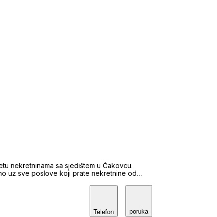
etu nekretninama sa sjedištem u Čakovcu.
no uz sve poslove koji prate nekretnine od
ka kod Hrvatske gospodarske komore, te smo
od rednim brojem 292-05, što osigurava našu
a dokazuje naš trud, ljubaznost i korektnost u
poruka
Telefon