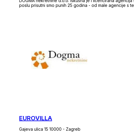
DOGMA nekretnine d.o.o. iskusna je i licencirana agencija
poslu prisutni smo punih 25 godina - od male agencije s 
trudom izrasli smo u trgovačko društvo u sklopu kojeg dj
razdoblju, svojim radom i odnosom prema klijentima i posl
goranskoj županiji te vodeća u Hrvatskoj. Agencija trenutno posluje na sljedećim lokacijama: sjedište u
Rijeci, F. la Guardie 6; poslovnica u sklopu Tower centra R
Opatiji, Maršala Tita 112/2; poslovnica u Krku, Šetalište Svetog Bernardina 6c; poslovnica u Crikvenici,
Frankopanska 29; dvije poslovnice u Puli, Anticova 5 i Trg S
Slobode 3; poslovnica u Umagu, Tribje 10; dvije poslovnic
poslovnica u Splitu, Domovinskog rata 52; poslovnica u Šib
Varaždinu, Jalkovečka 5. Naši timovi stoje Vam na raspolaganju na 
PROFESIONALNOST Naši educirani i licencirani agenti (org
prezentacije nekretnine pa sve do trenutka primopredaje 
radom, profesionalnošću i poznavanjem tržišta čine sve kako
PRAVNA SIGURNOST Dogmu pravno prati odvjetnički ured u 
pravne savjete i obavljaju pravne poslove vezane uz ku
nekretnine jamči svim klijentima sigurnost u procesu kupo
EUROVILLA
Gajeva ulica 15 10000 - Zagreb