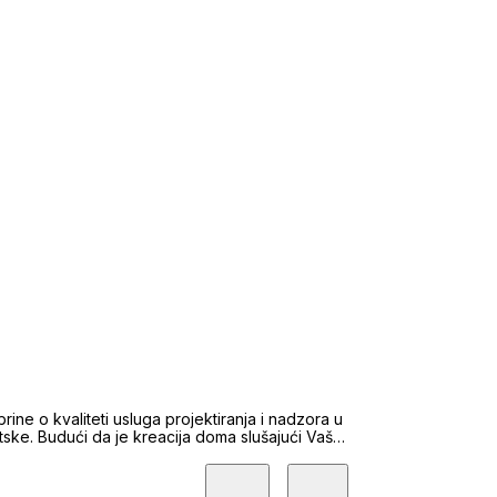
panije, Jadrana i ostalih dijelova Hrvatske.
dovoljava Vaše uvjete, mi ćemo je pronaći za
e informacije koje su Vam potrebne za ostvarenje
LJSTVO KUPCA – POVJERENJE PRODAVATELJA
brine o kvaliteti usluga projektiranja i nadzora u
tske. Budući da je kreacija doma slušajući Vaše
i, uz osnovnu djelatnost uveli smo i prodaju
ti kvalitetne usluge, već i stvoriti dugoročne
ponosom ističemo da nas