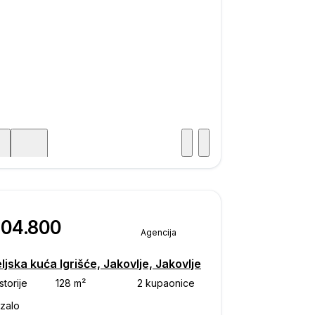
Posjet
ka
204.800
Agencija
ljska kuća Igrišće, Jakovlje, Jakovlje