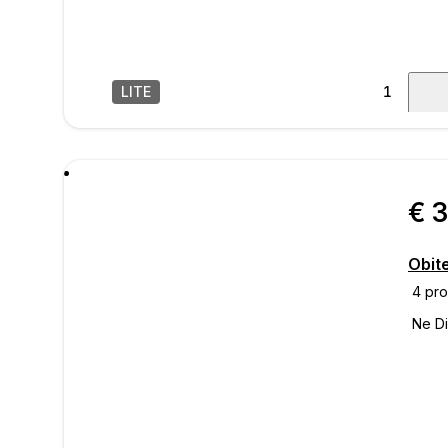
LITE
1
/
18
poru
€ 
Obite