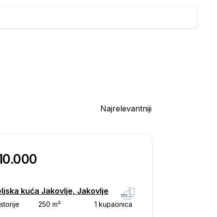
Najrelevantniji
10.000
ljska kuća Jakovlje, Jakovlje