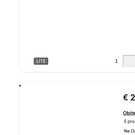
LITE
1
/
14
poru
€ 
Obite