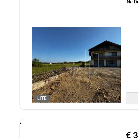
LITE
1
/
10
poru