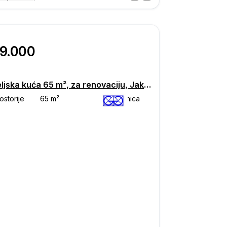
Posjet
ka
79.000
Obiteljska kuća 65 m², za renovaciju, Jakovlje