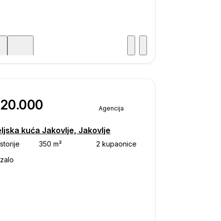
Posjet
ka
320.000
Agencija
ljska kuća Jakovlje, Jakovlje