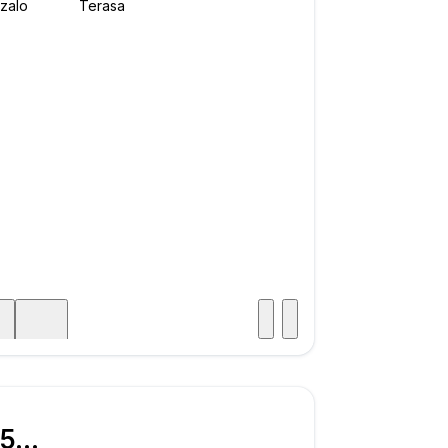
Posjet
ka
€ 350.000