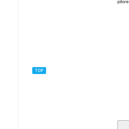
pitore
mirom 
Ane, n
pripa
Projek
Uzelca
dom ili kuću 
podrum
koje 
blagov
sastoj
TOP
1
/
2