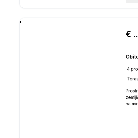
poru
€ 720.
Obit
Prost
zemlji
na mir
pruža
zabra
privat
prome
brz pr