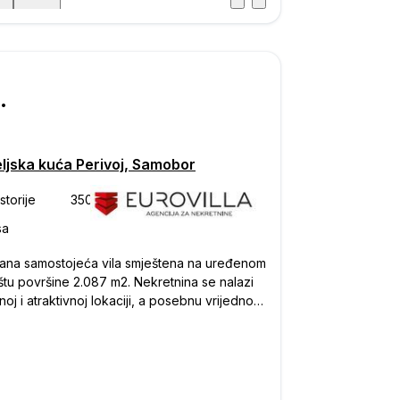
Posjet
ka
000
eljska kuća Perivoj, Samobor
rana samostojeća vila smještena na uređenom
štu površine 2.087 m2. Nekretnina se nalazi
noj i atraktivnoj lokaciji, a posebnu vrijednost
 šumski pojas preko puta kuće u kojem je
njena gradnja, što garantira dugoročnu
nost i otvoren pogled na prirodu. Odlična
tna povezanost i blizina autoputa omogućuju
istup gradu i svim važnim sadržajima.Kuća je