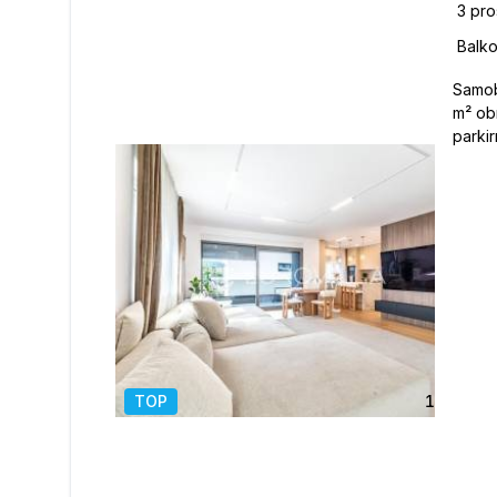
Samob
m² ob
parkir
četve
tri s
dijel
se iz
smješt
netto
lođom
m² te
svako
iznosi
TOP
1
/
10