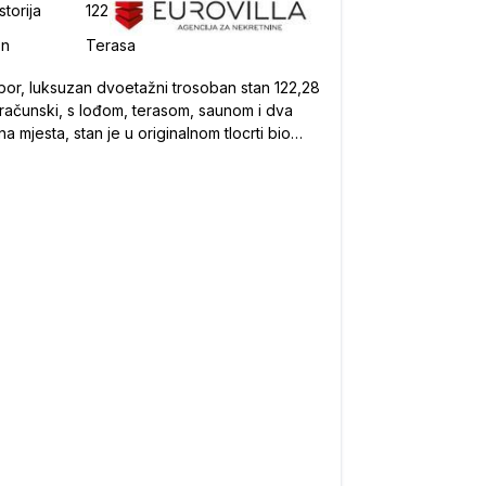
or, luksuzan dvoetažni trosoban stan 122,28
računski, s lođom, terasom, saunom i dva
na mjesta, stan je u originalnom tlocrti bio
rosoban i lako ga je prenamjeniti da opet ima
pavaće sobeU mirnom i kvalitetno uređenom
u Samobora, u modernoj novogradnji, nalazi
uzetno luksuzan dvoetažni četverosoban stan
en na 1. i 2. katu zgrade.Stan je zatvorene
 korisne površine 105,50 m², s pripadajućom
 površine 10,10 m², terasom površine 11,80
 dva vanjska parkirna mjesta oznake P3 i P4,
 površine 12,50 m².Obračunska površina
 122,28 m²,