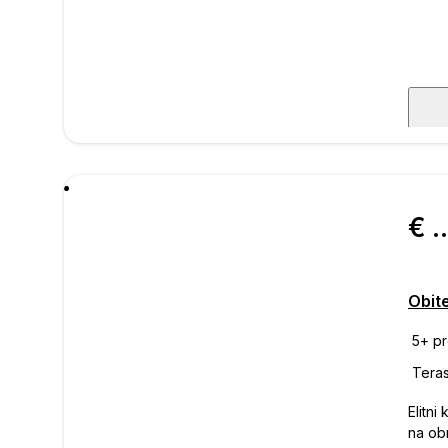
poru
€ 320.
Obit
Elitni
na ob