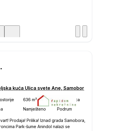
Posjet
ka
000
eljska kuća Ulica svete Ane, Samobor
 kvart! Prodaja! Prilika! Iznad grada Samobora,
roncima Park-šume Anindol nalazi se