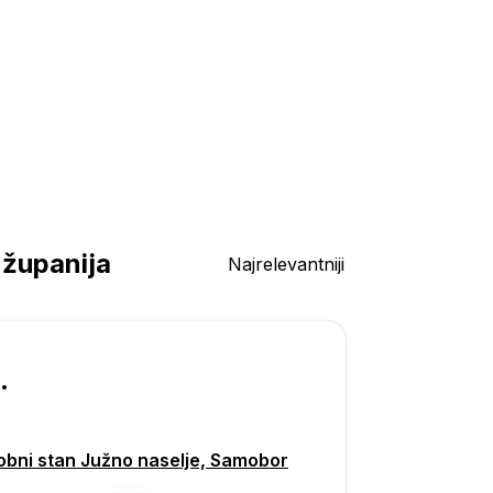
 županija
Najrelevantniji
000
obni stan Južno naselje, Samobor