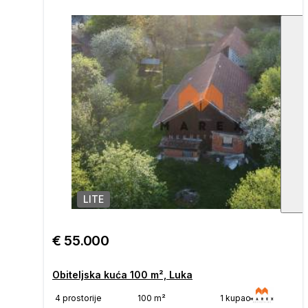
LITE
1
/
€ 55.000
Obiteljska kuća 100 m², Luka