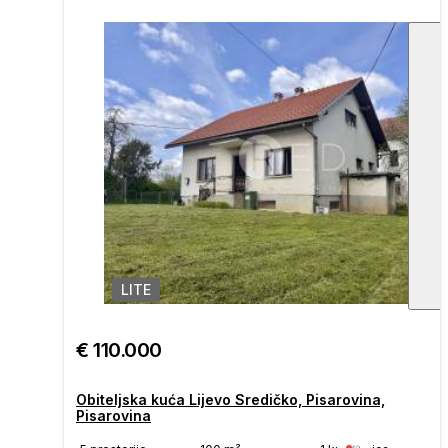
LITE
1
/
€ 110.000
Obiteljska kuća Lijevo Sredičko, Pisarovina,
Pisarovina