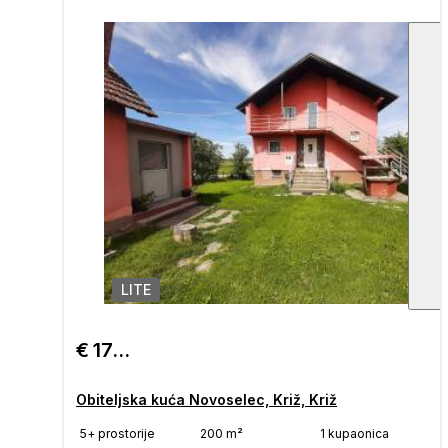
LITE
1
/
€ 179.000
Obiteljska kuća Novoselec, Križ, Križ