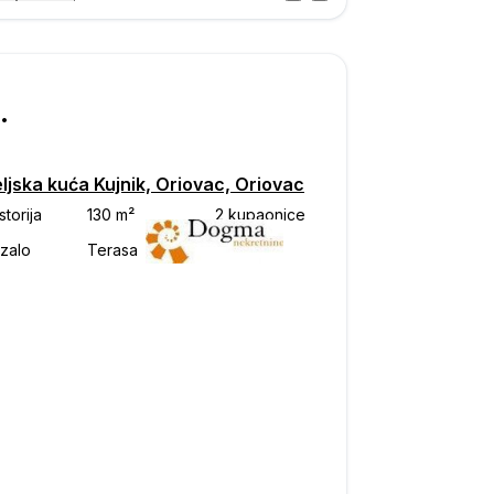
Posjet
ka
000
ljska kuća Kujnik, Oriovac, Oriovac