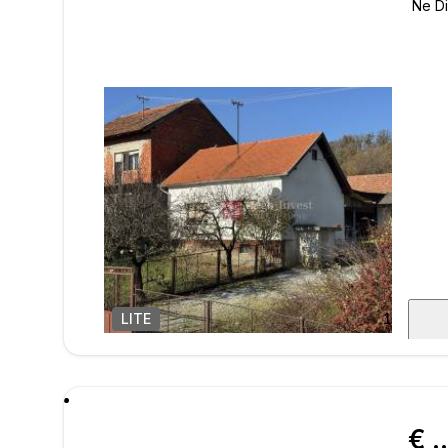
LITE
1
/
15
poru
€ 249.