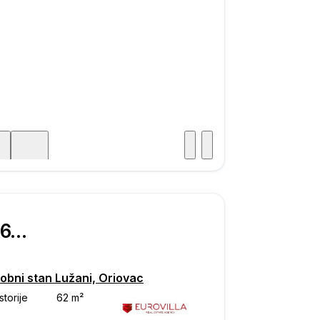
Posjet
ka
€ 66.000
obni stan Lužani, Oriovac