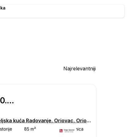
ska
Najrelevantniji
€ 50.000
Obiteljska kuća Radovanje, Oriovac, Oriovac