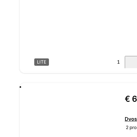
LITE
1
/
18
poru
Dvos