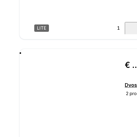
LITE
1
/
20
poru
€ 66.
Dvos