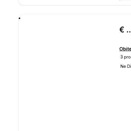
poru
€ 249.
Obite