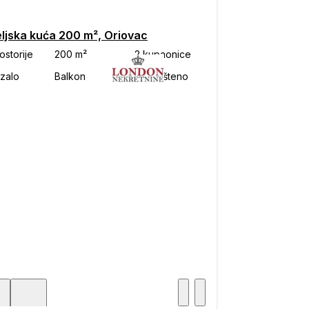
eljska kuća 200 m², Oriovac