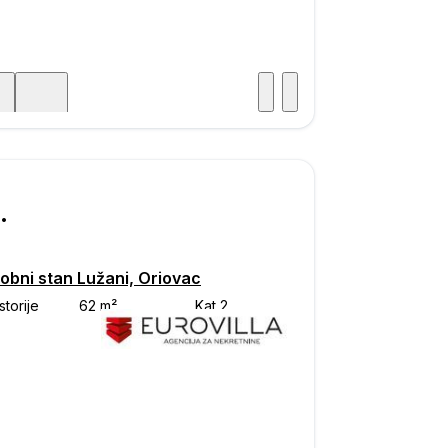
Posjet
ka
000
obni stan Lužani, Oriovac