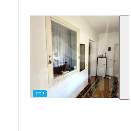
TOP
1
/