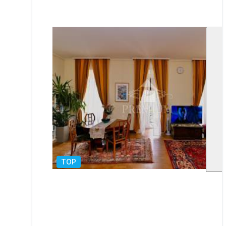
TOP
1
/