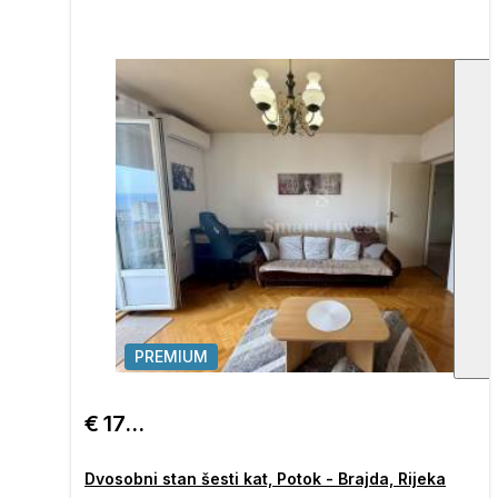
PREMIUM
1
/
€ 175.000
Dvosobni stan šesti kat, Potok - Brajda, Rijeka