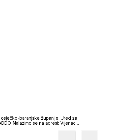
u osječko-baranjske županije. Ured za
ADDO. Nalazimo se na adresi: Vijenac
re o prodaji, najmu/zakupu ili o bilo kojoj
em ovog ureda za nekretnine zaokružili smo
anja, vještačenja do samog kraja prodaje ili