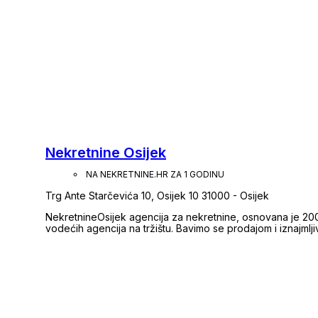
Nekretnine Osijek
NA NEKRETNINE.HR ZA 1 GODINU
Trg Ante Starčevića 10, Osijek 10 31000 - Osijek
NekretnineOsijek agencija za nekretnine, osnovana je 200
vodećih agencija na tržištu. Bavimo se prodajom i iznajmlji
široka baza kupaca i prodavatelja osigurava kratke rokove r
nekretnina garantira sigurnost i zadovoljstvo naših klijenata. Veselimo se početku naše uspješne suradn
Vaš NekretnineOsijek tim