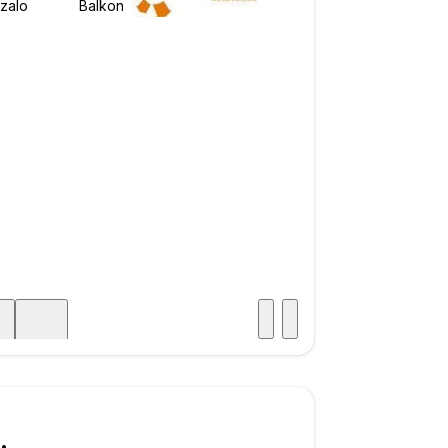
Posjet
ka
000