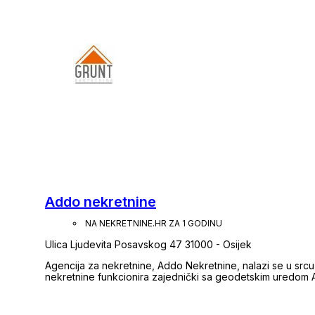
Addo nekretnine
NA NEKRETNINE.HR ZA 1 GODINU
Ulica Ljudevita Posavskog 47 31000 - Osijek
Agencija za nekretnine, Addo Nekretnine, nalazi se u src
nekretnine funkcionira zajednički sa geodetskim uredom 
107.brigade HV 3 u Valpovu. Ovdje ćete pronaći sve odgovo
informaciji vezano za Vašu nekretninu. Također, otvaranj
jednu dobru priču od svih geodetskih usluga, preko etažir