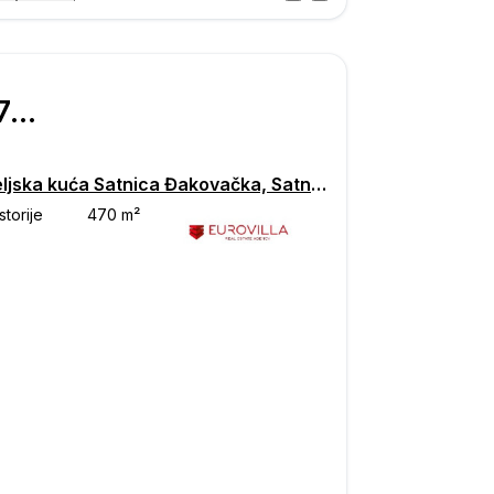
Posjet
ka
€ 170.000
Obiteljska kuća Satnica Đakovačka, Satnica Đakovačka