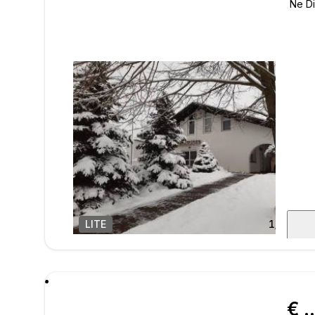
LITE
1
/
24
poru
€ 170.