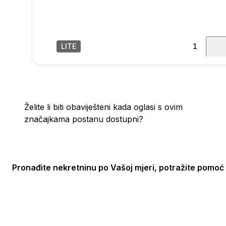
LITE
1
/
47
poru
Želite li biti obaviješteni kada oglasi s ovim
značajkama postanu dostupni?
Pronađite nekretninu po Vašoj mjeri, potražite pomoć 