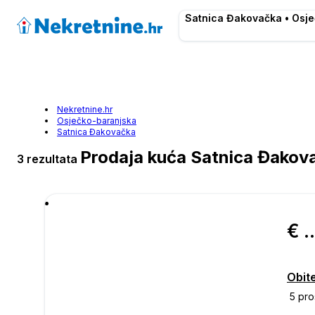
Satnica Đakovačka • Osj
Nekretnine.hr
Osječko-baranjska
Satnica Đakovačka
Prodaja kuća Satnica Đakov
3 rezultata
€ 299.