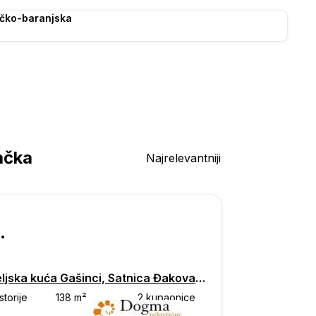
ečko-baranjska
ačka
Najrelevantniji
000
Obiteljska kuća Gašinci, Satnica Đakovačka, Satnica Đakovačka