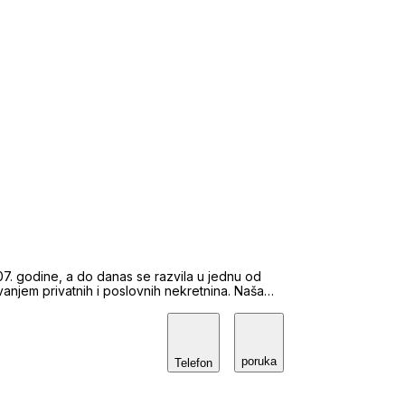
7. godine, a do danas se razvila u jednu od
vanjem privatnih i poslovnih nekretnina. Naša
ealizacije, a pažljiv izbor i provjera svih
je.
poruka
Telefon