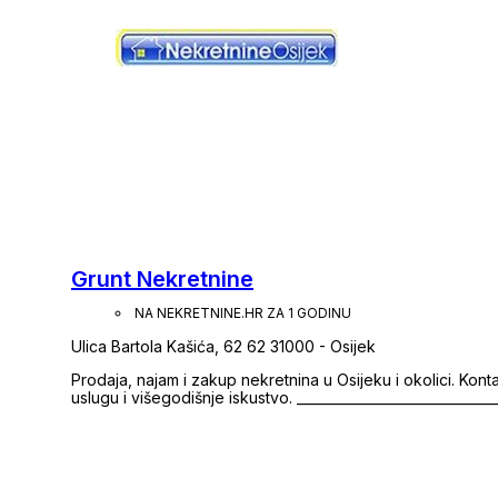
Grunt Nekretnine
NA NEKRETNINE.HR ZA 1 GODINU
Ulica Bartola Kašića, 62 62 31000 - Osijek
Prodaja, najam i zakup nekretnina u Osijeku i okolici. Konta
uslugu i višegodišnje iskustvo. _____________________________________________________________________ Grunt
Nekretnine Agencija za nekretnine Bartola Kašića 62, Osijek www.gru
fotografija svih nekretnina. • Izrada 360° virtualne šetnje 
Provjera sve dokumentacije vezane uz nekretninu (vlasništv
sve potrebne dokumentacije (predugovor, kupoprodajni ugovor itd.) Prodaja stanova
Prodaja zemljišta | Prodaja poslovnih prostora