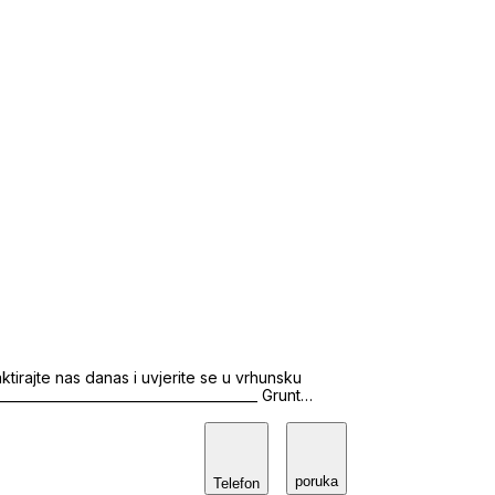
ktirajte nas danas i uvjerite se u vrhunsku
nt-nekretnine.hr • Profesionalna
svih nekretnina. • Izrada video prezentacija •
o, posjed, legalnost itd.). • Priprema i izrada
 | Prodaja kuća |
poruka
Telefon