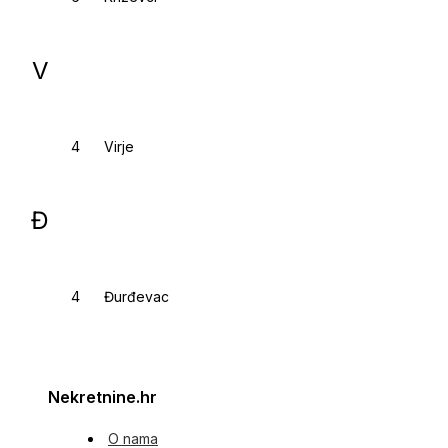
V
Virje
Đ
Đurđevac
Nekretnine.hr
O nama