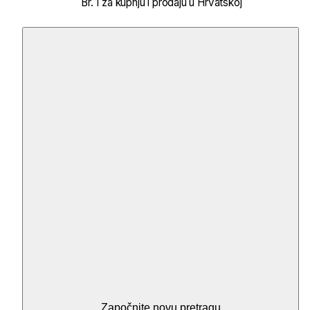
Br. 1 za kupnju i prodaju u Hrvatskoj
Započnite novu pretragu