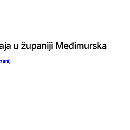
daja u županiji Međimurska
aniji