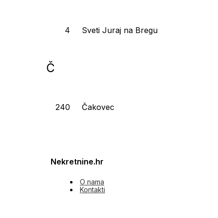
Sveti Juraj na Bregu
Č
Čakovec
Nekretnine.hr
O nama
Kontakti