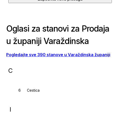
Oglasi za stanovi za Prodaja
u županiji Varaždinska
Pogledajte sve 390 stanove u Varaždinska županiji
C
Cestica
I