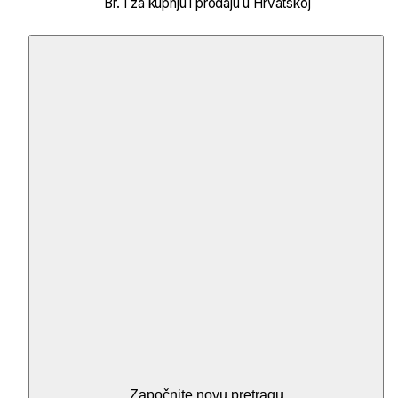
Br. 1 za kupnju i prodaju u Hrvatskoj
Započnite novu pretragu