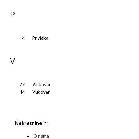
P
Privlaka
V
Vinkovci
Vukovar
Nekretnine.hr
O nama