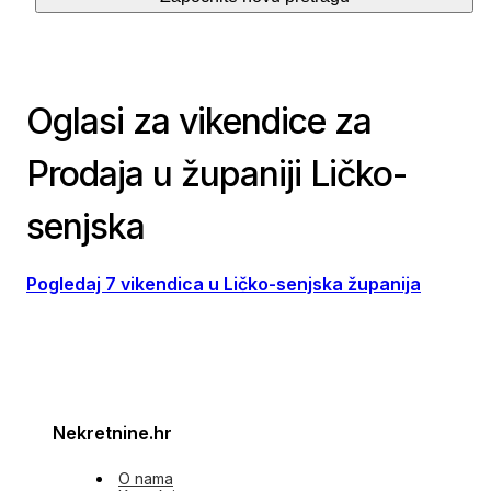
Oglasi za vikendice za
Prodaja u županiji Ličko-
senjska
Pogledaj 7 vikendica u Ličko-senjska županija
Nekretnine.hr
O nama