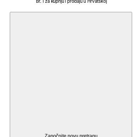
Br. 1 za kupnju i prodaju u Hrvatskoj
Započnite novu pretragu