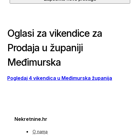
Oglasi za vikendice za
Prodaja u županiji
Međimurska
Pogledaj 4 vikendica u Međimurska županija
Nekretnine.hr
O nama