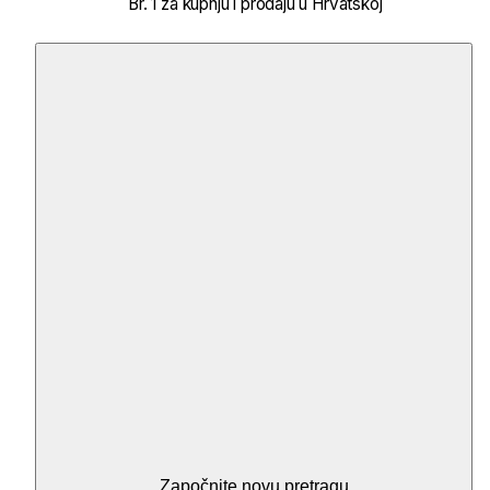
Br. 1 za kupnju i prodaju u Hrvatskoj
Započnite novu pretragu