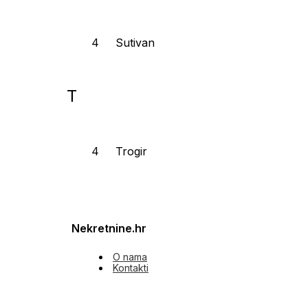
Sutivan
T
Trogir
Nekretnine.hr
O nama
Kontakti