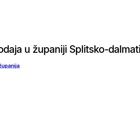
odaja u županiji Splitsko-dalmat
županija