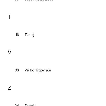
T
Tuhelj
V
Veliko Trgovišće
Z
Zabok