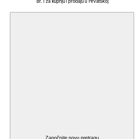
Br. 1 za kupnju i prodaju u Hrvatskoj
Započnite novu pretragu