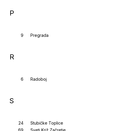
P
Pregrada
R
Radoboj
S
Stubičke Toplice
Sveti Križ Začretje