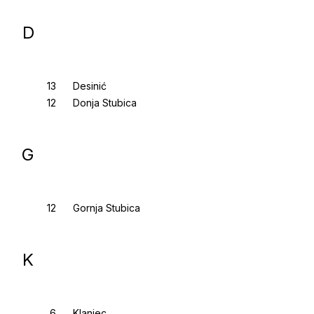
D
Desinić
Donja Stubica
G
Gornja Stubica
K
Klanjec