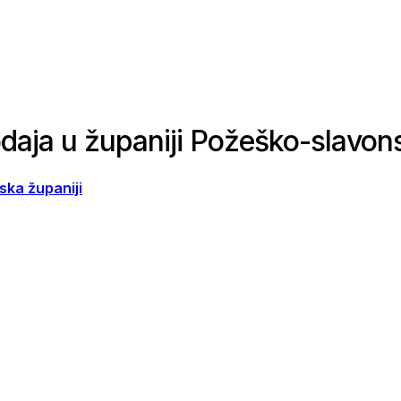
odaja u županiji Požeško-slavon
ska županiji