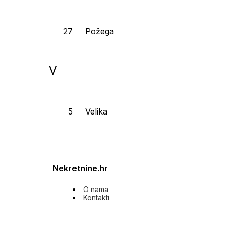
Požega
V
Velika
Nekretnine.hr
O nama
Kontakti