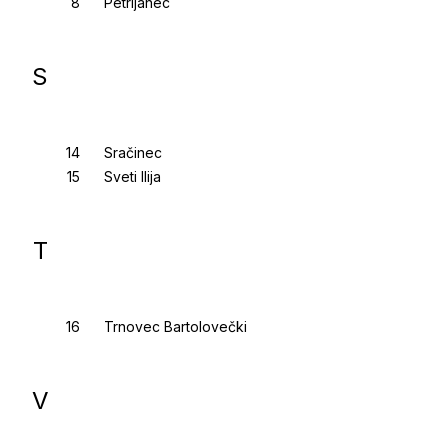
Petrijanec
S
Sračinec
Sveti Ilija
T
Trnovec Bartolovečki
V