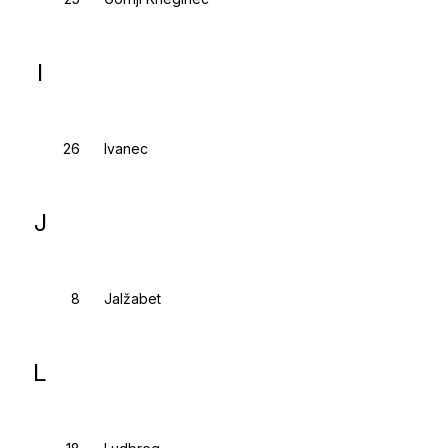
I
Ivanec
J
Jalžabet
L