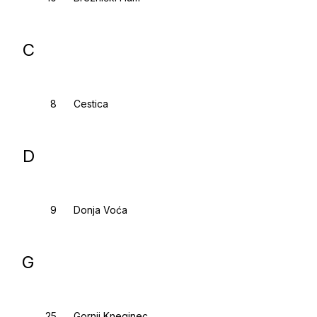
C
Cestica
D
Donja Voća
G
Gornji Kneginec