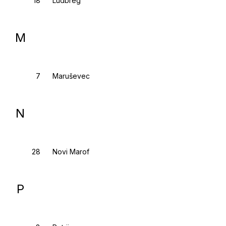
Ludbreg
M
Maruševec
N
Novi Marof
P