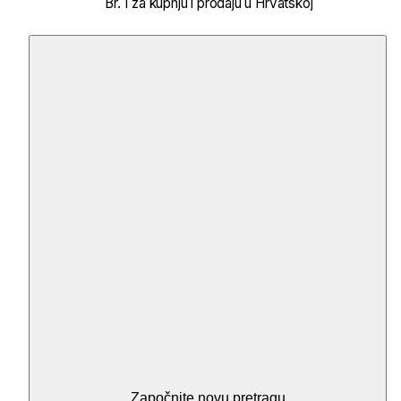
Br. 1 za kupnju i prodaju u Hrvatskoj
Započnite novu pretragu