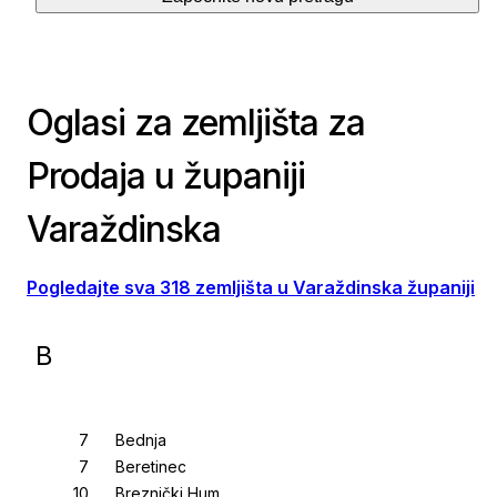
Oglasi za zemljišta za
Prodaja u županiji
Varaždinska
Pogledajte sva 318 zemljišta u Varaždinska županiji
B
Bednja
Beretinec
Breznički Hum