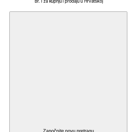
Br. 1 za kupnju i prodaju u Hrvatskoj
Započnite novu pretragu