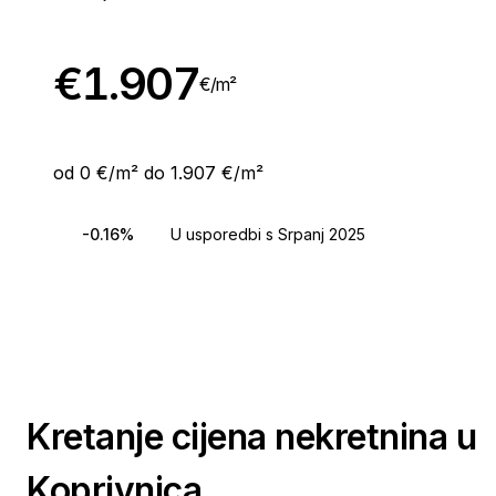
€
1.907
€/
m²
od 0 €/m² do 1.907 €/m²
-0.16%
U usporedbi s Srpanj 2025
Kretanje cijena nekretnina u
Koprivnica