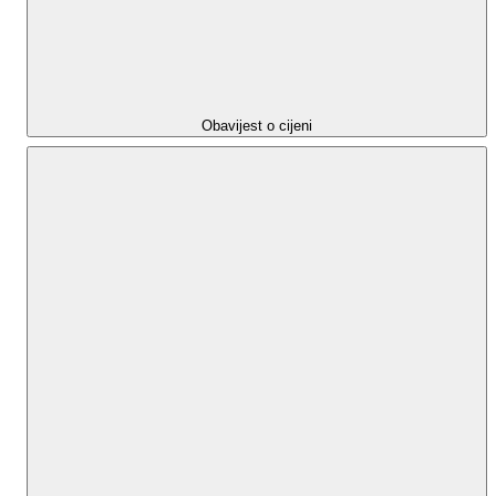
DOM EKSPERT d.o.o.
Varaždinska cesta 111,
10360 Sesvete
Obavijest o cijeni
Poslovnica Maksimir:
Frana Kesterčaneka 2B
10000 Zagreb
ID CODE: 2763