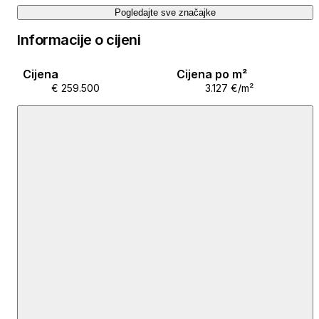
Pogledajte sve značajke
Vlasništvo je uredno upisano u zemljišnim knjigama
Informacije o cijeni
bez tereta i moguća je kupovina kreditom banke.
Energetski certifikat je D.
Cijena
Cijena po m²
€ 259.500
3.127 €/m²
S obzirom da je smješten u dvorišnom dijelu zgrade,
osiguran je mir i lijepi pogled na grad, a promet sa Ilice
ne dopire do stana, dok centar grada, dostupnošću
svih sadržaja pruža apsolutni komfor u
svakodnevnom životu.
Iako stan nakon konstrukcijske obnove zahtjeva
unutarnje uređenje, ima puno potencijala posebno
kao stambeni prostor, ali i kao prostor za investiciju.
Agent: Ana Jelečević
Tel: 098 358 247
Email: ana.jelecevic@domekspert.hr