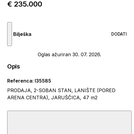
€ 235.000
Bilješka
DODATI
Oglas ažuriran 30. 07. 2026.
Opis
Referenca
:
I35585
PRODAJA, 2-SOBAN STAN, LANIŠTE (PORED
ARENA CENTRA), JARUŠČICA, 47 m2
Svijetao, ugodan i funkcionalan 2-soban stan na
međukatu 3/4 (od ukupno 8 katova) u odlično
održavanoj zgradi s liftom na vrlo atraktivnoj i traženoj
lokaciji.