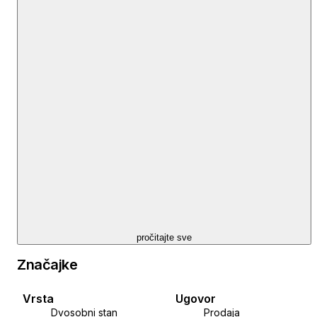
Istočne orijentacije i funkcionalnog tlocrta, pun je
dnevnog svjetla, a sastoji se od prostranog "open
space" dnevnog boravka ( izlaz na balkon) s kuhinjom
i blagovaonicom, spavaće sobe ( također izlaz na
balkon), kupaonice s wc-om i ulaznog hodnika, a
pripada mu i spremište na etaži -1.
Niske režije čine ga odličnim i ekonomičnim izborom.
Opremljen klimom, PVC stolarijom i protuprovalnim
vratima.
Parking uz zgradu besplatan.
Atraktivna lokacija u mirnom okruženju te
neposrednoj blizini Arena centra i svih potrebnih
sadržaja. Izvrsna prilika za kvalitetan život i/ili najam.
Cijena nije fiksna.
pročitajte sve
Preporuka agencije!
Značajke
Vrsta
Ugovor
Dvosobni stan
Prodaja