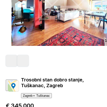
1
Trosobni stan dobro stanje,
Tuškanac, Zagreb
Zagreb
Tuškanac
€ 345.000