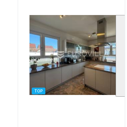
TOP
1
/