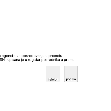
na agencija za posredovanje u prometu
i upisana je u registar posrednika u prometu
ANA je i uspješno posluje od 1999. godine s
nama (kupnji, prodaji, zamjeni, najmu i zakupu
oda ali i na drugim područjima RH (Zagreb,
m pružanja usluga posredovanja u prometu
poruka
love s
Telefon
VNIH građevina, od kupnje zemljišta,
e gradnje pa sve do prodaje, najma ili zakupa
nu i profesionalnu uslugu koja će pospješiti i
 pravnu pomoć odvjetničkog ureda s kojim
 dokumentacije – stanja nekretnine u zemljišnim
vora o kupoprodaji, tabularne izjave, prijedloga
 nekretninama koje su predmet kupoprodaje. U