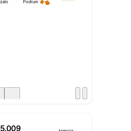
Posjet
ka
45.009
Agencija