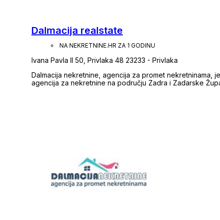
Dalmacija realstate
NA NEKRETNINE.HR ZA 1 GODINU
Ivana Pavla II 50, Privlaka 48 23233 - Privlaka
Dalmacija nekretnine, agencija za promet nekretninama, j
agencija za nekretnine na području Zadra i Zadarske Župan
Kodeksa etike u poslovanju s nekretninama. Svi djelatnici im
agenata za posredovanje u prometu nekretninama u RH. Uz usluge posrdovanja, samostalno i u suradnji s
našim partnerima, pružamo i usluge: procjena tržišne vrijednosti nekretnine konzalting pri projektiranju i
gradnji geodetske usluge arhitektonske usluge rješavanje
nekretnina priključenje na komunalnu infrastrukturu posre
prosora i apartmana za turizam Obratite nam se s povjere