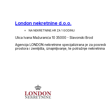
London nekretnine d.o.o.
NA NEKRETNINE.HR ZA 1 GODINU
Ulica Ivana Mažuranića 10 35000 - Slavonski Brod
Agencija LONDON nekretnine specijalizirana je za posred
prostora i zemljišta, iznajmljivanje, te potražnje nekretnina
nekretninom za najam, zanima vas prodaja ili pak kupnja ne
stoji vam na raspolaganju. Svojim klijentima nudimo komple
Radimo kompletnu uslugu našim kupcima (gruntovnica, prije
profesionalno oglašavanje i prezentaciju nekretnine, pro
stručnu dokumentaciju potrebnu za zaključenje prodaje. K
pri odabiru nekretnine na tržištu i svu potrebnu pravnu po