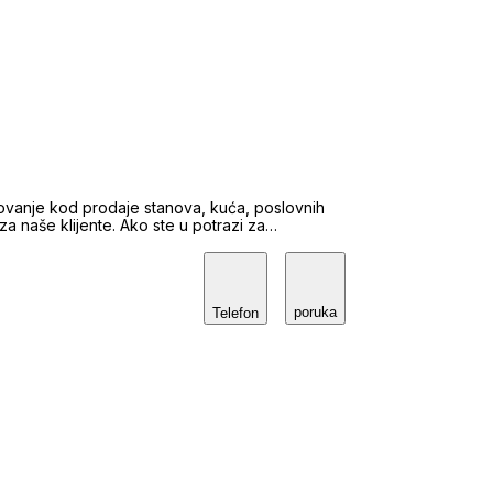
ovanje kod prodaje stanova, kuća, poslovnih
 za naše klijente. Ako ste u potrazi za
kretnine naš tim iskusnih i stručnih agenata
tnu uslugu u sigurnu kupnju i prodaju te najam.
nos režija, ...). Prodavateljima osiguravamo
nalaženje kupca u kratkom roku kao i svu
poruka
upcima jamčimo profesionalan i stručan pristup
Telefon
moć prilikom kupnje.