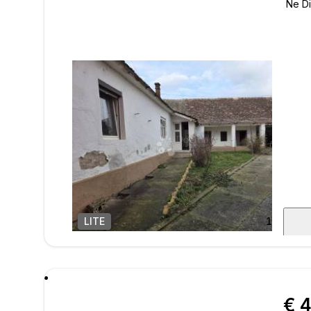
LITE
1
/
15
poru
€ 