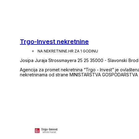
Trgo-Invest nekretnine
NA NEKRETNINE.HR ZA 1 GODINU
Josipa Juraja Strossmayera 25 25 35000 - Slavonski Brod
Agencija za promet nekretnina “Trgo - Invest” je ovlašte
nekretninama od strane MINISTARSTVA GOSPODARSTVA RH 
nekretnina pri HGK pod poslovnim brojem 25/2009. OSNOV
ciljem obavljanja poslova posredovanja u prometu nekretni
nekretnina) prvenstveno na području grada Slavonskog Br
Istra, Sjeverni Jadran, otoci Krk, Cres, Lošinj i sl.). Osi
nekretninama Agencija za promet nekretnina Trgo – Invest se bavi i investicijama u pos
nekretninama u smislu izgradnje novih STAMBENIH i POSLO
ishođenja svih potrebitih dozvola, planiranja i organizacij
istih na tržištu. Svim svojim klijentima osiguravamo kvalitet
olakšati sve Vaše potrebe vezane uz opisane poslove te
imamo Ugovor, a koji će za Vaše potrebe izvršiti provjeru
knjigama, izradu svih potrebitih akata (predugovora - ugo
za upis prava vlasništva i sl.) do stjecanja vlasništva na