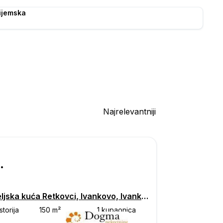
ijemska
Najrelevantniji
000
Obiteljska kuća Retkovci, Ivankovo, Ivankovo