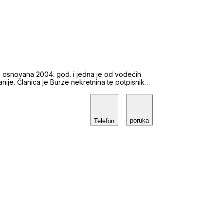
e osnovana 2004. god. i jedna je od vodećih
ije. Članica je Burze nekretnina te potpisnik
aju položen stručni ispit i upisani su u imenik
 vlasničko-pravnih odnosa legalizaciju
poruka
dovanje pri najmu stanova, kuća,poslovnih
Telefon
njem!