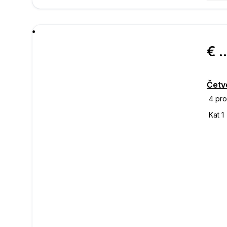
poru
€ 593.
Četv