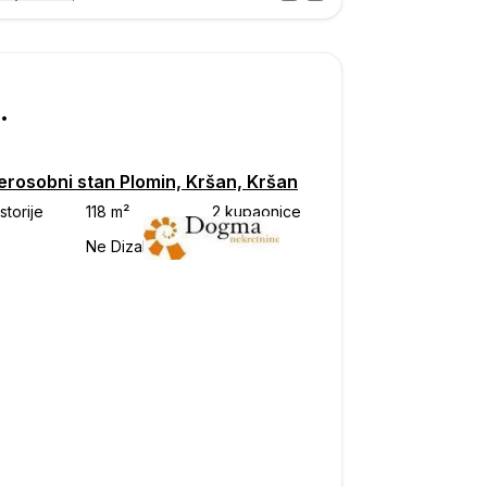
Posjet
ka
500
erosobni stan Plomin, Kršan, Kršan