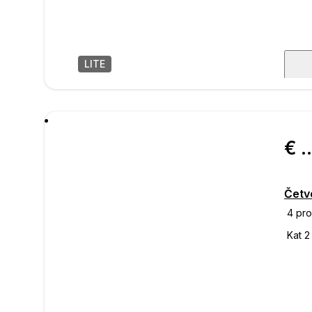
LITE
1
/
6
poru
€ 618.
Četv