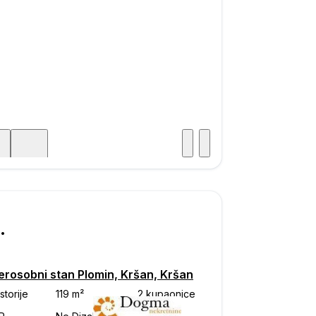
Posjet
ka
750
erosobni stan Plomin, Kršan, Kršan