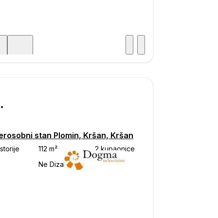
Posjet
ka
750
erosobni stan Plomin, Kršan, Kršan