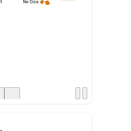
Posjet
ka
750