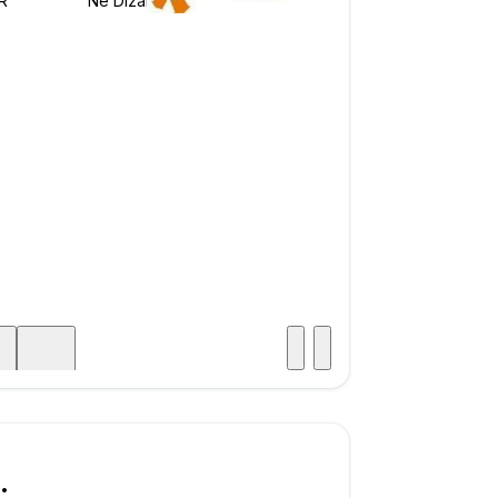
Posjet
ka
500