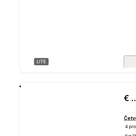
LITE
1
/
6
poru
€ 537.
Četv