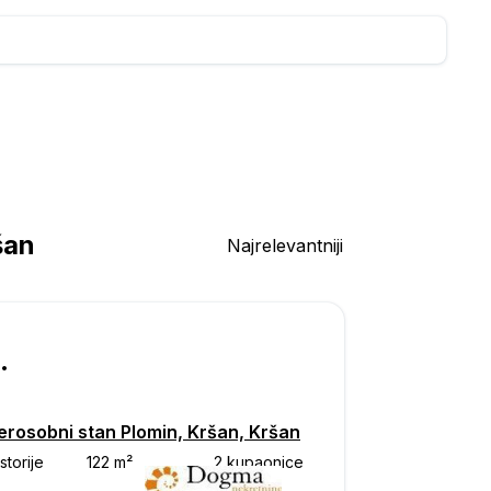
šan
Najrelevantniji
250
erosobni stan Plomin, Kršan, Kršan