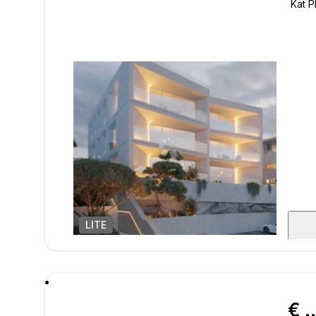
LITE
1
/
6
poru
€ 607.