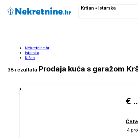
Kršan • Istarska
Nekretnine.hr
Istarska
Kršan
Prodaja kuća s garažom Kr
38 rezultata
€ 551.
Četv